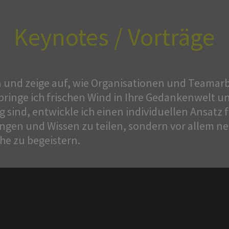
Keynotes / Vorträge
en und zeige auf, wie Organisationen und Teamar
bringe ich frischen Wind in Ihre Gedankenwelt 
 sind, entwickle ich einen individuellen Ansatz f
ungen und Wissen zu teilen, sondern vor allem n
he zu begeistern.