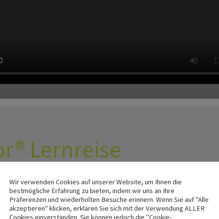
or® Lernreise
Wir verwenden Cookies auf unserer Website, um Ihnen die
bestmögliche Erfahrung zu bieten, indem wir uns an Ihre
 hat gezeigt, dass die
Die Inhalte werden k
Präferenzen und wiederholten Besuche erinnern. Wenn Sie auf "Alle
e nur selten
„Verstehen Verorten
akzeptieren" klicken, erklären Sie sich mit der Verwendung ALLER
Cookies einverstanden. Sie können jedoch die "Cookie-