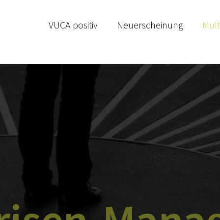
VUCA positiv
Neuerscheinung
Mul