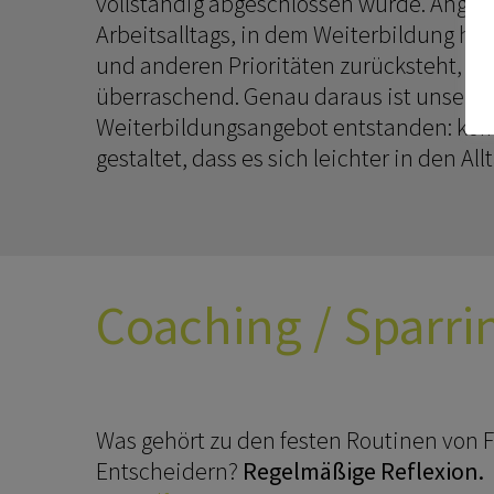
vollständig abgeschlossen wurde. Anges
Arbeitsalltags, in dem Weiterbildung häu
und anderen Prioritäten zurücksteht, is
überraschend. Genau daraus ist unser n
Weiterbildungsangebot entstanden: komp
gestaltet, dass es sich leichter in den All
Coaching / Sparri
Was gehört zu den festen Routinen von 
Entscheidern?
Regelmäßige Reflexion.