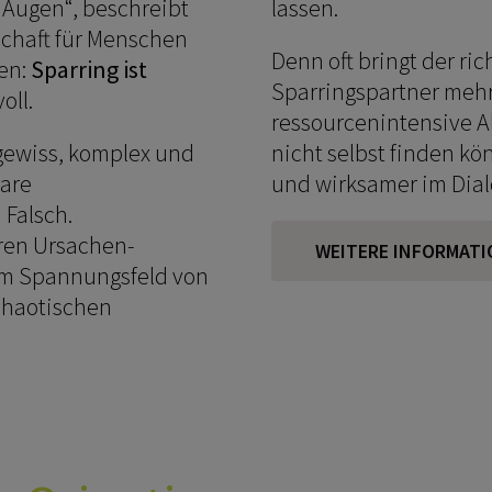
r Augen“, beschreibt
lassen.
schaft für Menschen
Denn oft bringt der ri
en:
Sparring ist
Sparringspartner mehr 
oll.
ressourcenintensive A
ngewiss, komplex und
nicht selbst finden kön
lare
und wirksamer im Dial
Falsch.
ren Ursachen-
WEITERE INFORMATI
im Spannungsfeld von
chaotischen