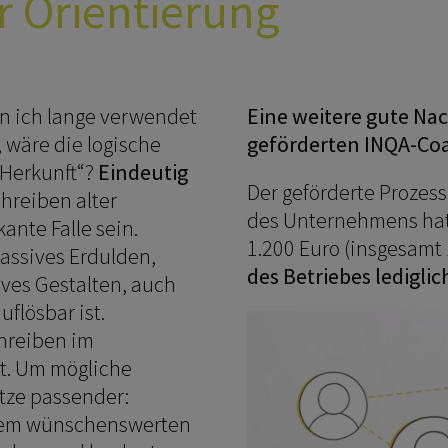
r Orientierung
en ich lange verwendet
Eine weitere gute Nac
wäre die logische
geförderten INQA-Co
 Herkunft“?
Eindeutig
Der geförderte Prozes
hreiben alter
des Unternehmens hat
nte Falle sein.
1.200 Euro (insgesamt
passives Erdulden,
des Betriebes lediglic
ves Gestalten, auch
flösbar ist.
chreiben im
rt. Um mögliche
tze passender:
inem wünschenswerten