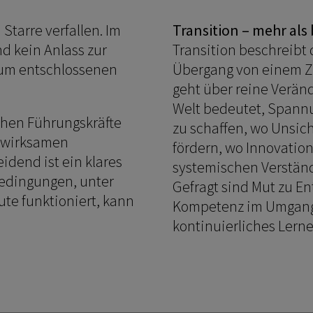
 Starre verfallen. Im
Transition – mehr al
nd kein Anlass zur
Transition beschreibt
 zum entschlossenen
Übergang von einem Zu
geht über reine Verän
Welt bedeutet, Spannu
chen Führungskräfte
zu schaffen, wo Unsich
n wirksamen
fördern, wo Innovation 
idend ist ein klares
systemischen Verständ
edingungen, unter
Gefragt sind Mut zu E
te funktioniert, kann
Kompetenz im Umgang m
kontinuierliches Lern