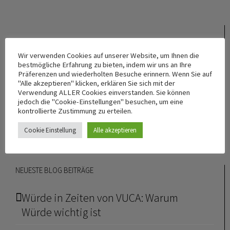
waltraudglaeser.de
Wir verwenden Cookies auf unserer Website, um Ihnen die
bestmögliche Erfahrung zu bieten, indem wir uns an Ihre
hyperconnectivity.it
Präferenzen und wiederholten Besuche erinnern. Wenn Sie auf
"Alle akzeptieren" klicken, erklären Sie sich mit der
Verwendung ALLER Cookies einverstanden. Sie können
sysruption.com
jedoch die "Cookie-Einstellungen" besuchen, um eine
kontrollierte Zustimmung zu erteilen.
Cookie Einstellung
Alle akzeptieren
NEUESTE BLOG BEITRÄGE
Würde in Zeiten von VUCA: Warum
Würde wichtig ist